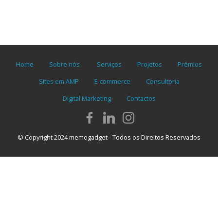
Home
Sobre nós
Serviços
Projetos
Prémios
Sites em AMP
E-commerce
Consultoria
Digital Marketing
Contactos
© Copyright 2024 memogadget - Todos os Direitos Reservados